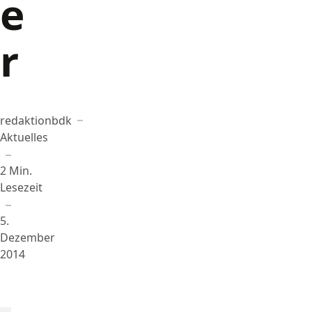
e
r
redaktionbdk
Beigetragen von
in
Aktuelles
2 Min.
Lesezeit
5.
Dezember
2014