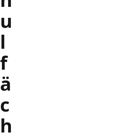
u
l
f
ä
c
h