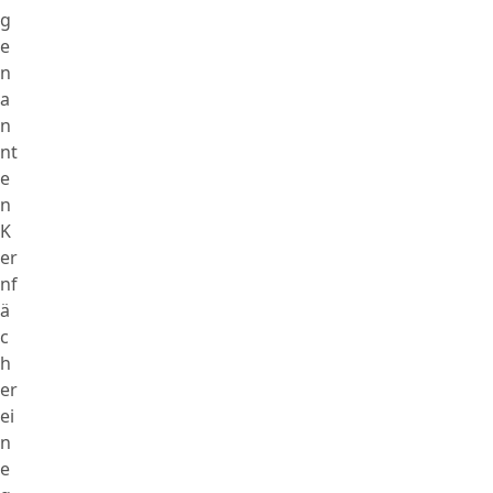
g
e
n
a
n
nt
e
n
K
er
nf
ä
c
h
er
ei
n
e