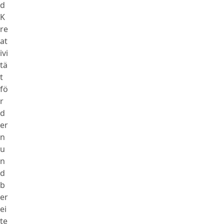
d
K
re
at
ivi
tä
t
fö
r
d
er
n
u
n
d
b
er
ei
te