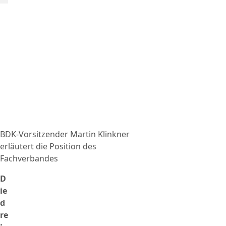
BDK-Vorsitzender Martin Klinkner
erläutert die Position des
Fachverbandes
D
ie
d
re