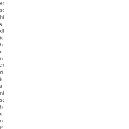
er
sc
hi
e
dl
ic
h
e
n
af
ri
k
a
ni
sc
h
e
n
P