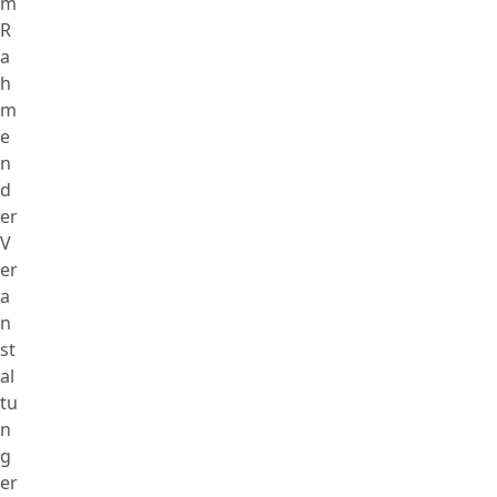
m
R
a
h
m
e
n
d
er
V
er
a
n
st
al
tu
n
g
er