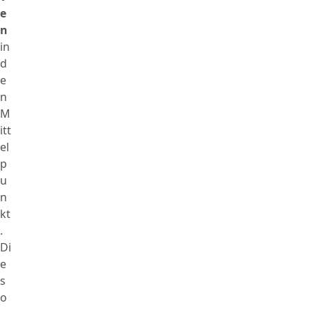
e
n
in
d
e
n
M
itt
el
p
u
n
kt
.
Di
e
s
o