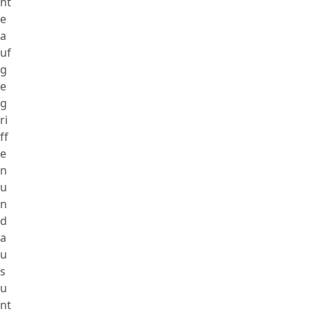
ht
e
a
uf
g
e
g
ri
ff
e
n
u
n
d
a
u
s
u
nt