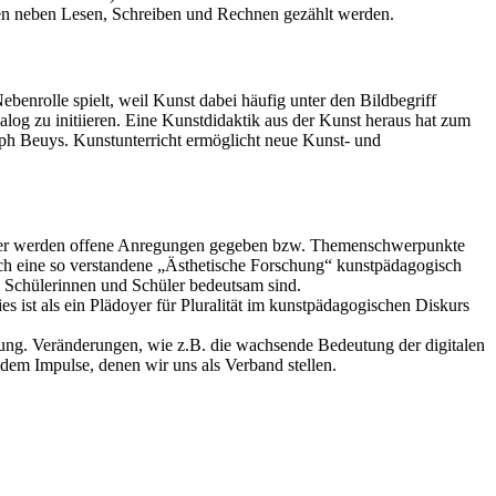
onen neben Lesen, Schreiben und Rechnen gezählt werden.
benrolle spielt, weil Kunst dabei häufig unter den Bildbegriff
og zu initiieren. Eine Kunstdidaktik aus der Kunst heraus hat zum
eph Beuys. Kunstunterricht ermöglicht neue Kunst- und
t. Hier werden offene Anregungen gegeben bzw. Themenschwerpunkte
urch eine so verstandene „Ästhetische Forschung“ kunstpädagogisch
n Schülerinnen und Schüler bedeutsam sind.
s ist als ein Plädoyer für Pluralität im kunstpädagogischen Diskurs
ung. Veränderungen, wie z.B. die wachsende Bedeutung der digitalen
dem Impulse, denen wir uns als Verband stellen.