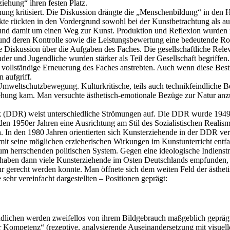
iehung“ ihren festen Platz.
hung kritisiert. Die Diskussion drängte die „Menschenbildung“ in den 
te rückten in den Vordergrund sowohl bei der Kunstbetrachtung als auc
und damit um einen Weg zur Kunst. Produktion und Reflexion wurden zu
und deren Kontrolle sowie die Leistungsbewertung eine bedeutende Roll
e Diskussion über die Aufgaben des Faches. Die gesellschaftliche Rel
er und Jugendliche wurden stärker als Teil der Gesellschaft begriffen.
vollständige Erneuerung des Faches anstrebten. Auch wenn diese Bestr
 aufgriff.
Umweltschutzbewegung. Kulturkritische, teils auch technikfeindliche B
iehung kam. Man versuchte ästhetisch-emotionale Bezüge zur Natur anzu
 (DDR) weist unterschiedliche Strömungen auf. Die DDR wurde 1949 
en 1950er Jahren eine Ausrichtung am Stil des Sozialistischen Realism
n. In den 1980 Jahren orientierten sich Kunsterziehende in der DDR v
mit seine möglichen erzieherischen Wirkungen im Kunstunterricht entf
herrschenden politischen System. Gegen eine ideologische Indienstnah
aben dann viele Kunsterziehende im Osten Deutschlands empfunden, da
r gerecht werden konnte. Man öffnete sich dem weiten Feld der ästhe
 sehr vereinfacht dargestellten – Positionen geprägt:
lichen werden zweifellos von ihrem Bildgebrauch maßgeblich geprägt.
r Kompetenz“ (rezeptive, analysierende Auseinandersetzung mit visuel