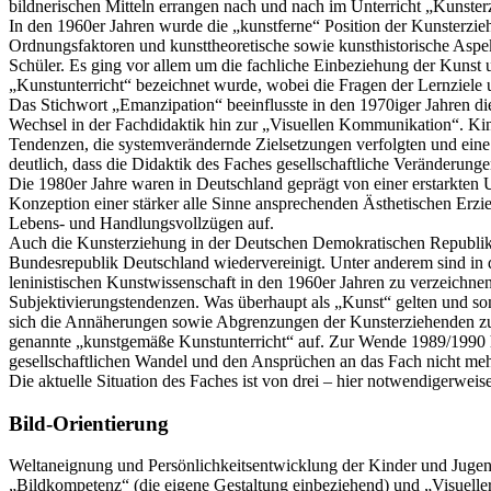
bildnerischen Mitteln errangen nach und nach im Unterricht „Kunsterz
In den 1960er Jahren wurde die „kunstferne“ Position der Kunsterzie
Ordnungsfaktoren und kunsttheoretische sowie kunsthistorische Aspek
Schüler. Es ging vor allem um die fachliche Einbeziehung der Kunst 
„Kunstunterricht“ bezeichnet wurde, wobei die Fragen der Lernziele 
Das Stichwort „Emanzipation“ beeinflusste in den 1970iger Jahren di
Wechsel in der Fachdidaktik hin zur „Visuellen Kommunikation“. Kind
Tendenzen, die systemverändernde Zielsetzungen verfolgten und eine 
deutlich, dass die Didaktik des Faches gesellschaftliche Veränderungen
Die 1980er Jahre waren in Deutschland geprägt von einer erstarkten 
Konzeption einer stärker alle Sinne ansprechenden Ästhetischen Erz
Lebens- und Handlungsvollzügen auf.
Auch die Kunsterziehung in der Deutschen Demokratischen Republik
Bundesrepublik Deutschland wiedervereinigt. Unter anderem sind in d
leninistischen Kunstwissenschaft in den 1960er Jahren zu verzeichne
Subjektivierungstendenzen. Was überhaupt als „Kunst“ gelten und so
sich die Annäherungen sowie Abgrenzungen der Kunsterziehenden zum 
genannte „kunstgemäße Kunstunterricht“ auf. Zur Wende 1989/1990 h
gesellschaftlichen Wandel und den Ansprüchen an das Fach nicht meh
Die aktuelle Situation des Faches ist von drei – hier notwendigerweise
Bild-Orientierung
Weltaneignung und Persönlichkeitsentwicklung der Kinder und Jugend
„Bildkompetenz“ (die eigene Gestaltung einbeziehend) und „Visuelle