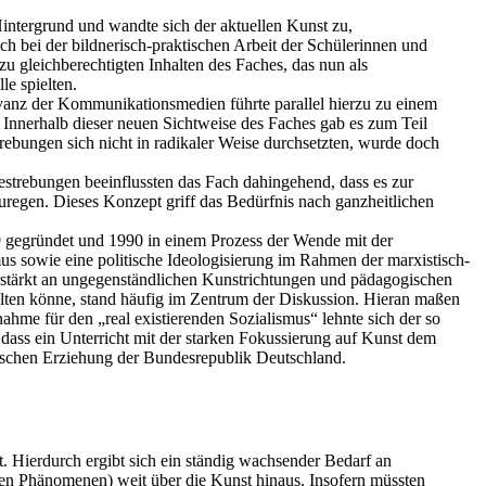
Hintergrund und wandte sich der aktuellen Kunst zu,
h bei der bildnerisch-praktischen Arbeit der Schülerinnen und
 gleichberechtigten Inhalten des Faches, das nun als
e spielten.
evanz der Kommunikationsmedien führte parallel hierzu zu einem
 Innerhalb dieser neuen Sichtweise des Faches gab es zum Teil
ebungen sich nicht in radikaler Weise durchsetzten, wurde doch
estrebungen beeinflussten das Fach dahingehend, dass es zur
regen. Dieses Konzept griff das Bedürfnis nach ganzheitlichen
gegründet und 1990 in einem Prozess der Wende mit der
us sowie eine politische Ideologisierung im Rahmen der marxistisch-
erstärkt an ungegenständlichen Kunstrichtungen und pädagogischen
alten könne, stand häufig im Zentrum der Diskussion. Hieran maßen
me für den „real existierenden Sozialismus“ lehnte sich der so
ss ein Unterricht mit der starken Fokussierung auf Kunst dem
tischen Erziehung der Bundesrepublik Deutschland.
 Hierdurch ergibt sich ein ständig wachsender Bedarf an
len Phänomenen) weit über die Kunst hinaus. Insofern müssten