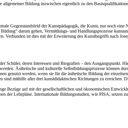
te allgemeiner Bildung inzwischen eigentlich zu den Basisqualifikati
entrale Gegenstandsfeld der Kunstpädagogik, die Kunst, nur noch eine Ne
 Bildung“ darum gehen, Vermittlungs- und Handlungsprozesse kunstanal
n. Verbunden ist dies mit der Erweiterung des Kunstbegriffs nach Jos
zw. der Schüler, deren Interessen und Biografien – den Ausgangspunk
tet werden. Ästhetische und kulturelle Selbstbildungsprozesse können d
nen genutzt werden, wenn sie für die ästhetische Bildung der einzelne
ind mithilfe aller drei kunstdidaktischen Richtungen zu erreichen. Die
nge Bezüge auf mit der gesellschaftlichen und ökonomischen Entwickl
nen der Lehrpläne. Internationale Bildungsstudien, wie PISA, setzen zu