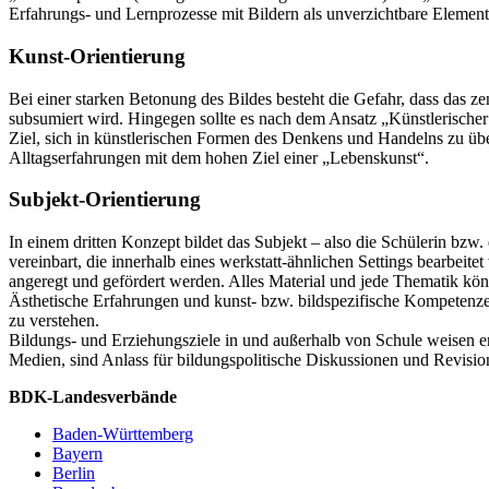
Erfahrungs- und Lernprozesse mit Bildern als unverzichtbare Elemen
Kunst-Orientierung
Bei einer starken Betonung des Bildes besteht die Gefahr, dass das z
subsumiert wird. Hingegen sollte es nach dem Ansatz „Künstlerischer
Ziel, sich in künstlerischen Formen des Denkens und Handelns zu übe
Alltagserfahrungen mit dem hohen Ziel einer „Lebenskunst“.
Subjekt-Orientierung
In einem dritten Konzept bildet das Subjekt – also die Schülerin b
vereinbart, die innerhalb eines werkstatt-ähnlichen Settings bearbei
angeregt und gefördert werden. Alles Material und jede Thematik kön
Ästhetische Erfahrungen und kunst- bzw. bildspezifische Kompetenzen s
zu verstehen.
Bildungs- und Erziehungsziele in und außerhalb von Schule weisen e
Medien, sind Anlass für bildungspolitische Diskussionen und Revisio
BDK-Landesverbände
Baden-Württemberg
Bayern
Berlin