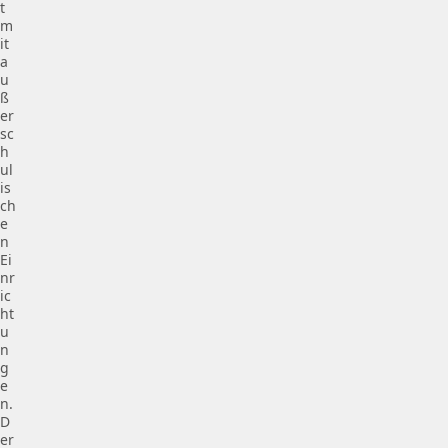
t
m
it
a
u
ß
er
sc
h
ul
is
ch
e
n
Ei
nr
ic
ht
u
n
g
e
n.
D
er