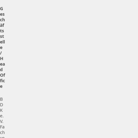
G
es
ch
äf
ts
st
ell
e
/
H
ea
d
Of
fic
e
B
D
K
e.
V.
Fa
ch
ve