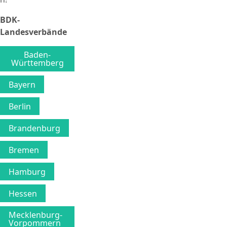
BDK-
Landesverbände
Baden-
Württemberg
Bayern
Berlin
Brandenburg
Bremen
Hamburg
Hessen
Mecklenburg-
Vorpommern