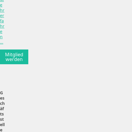
e
hr
er
fa
hr
e
n
…
Mitglied
werden
G
es
ch
äf
ts
st
ell
e