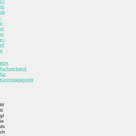
s:/
/b
dk
-
o
nl
in
e.i
nf
o
BDK
Fachverband
für
Kunstpädagogik
M
it
gl
ie
ds
ch