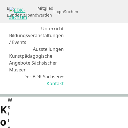
Direkt zum Inhalt springen
BDK
Mitglied
Login
Suchen
Bundesverband
werden
Unterricht
Bildungsveranstaltungen
/ Events
Ausstellungen
Kunstpädagogische
Angebote Sächsischer
Museen
Der BDK Sachsen
Über uns
Kontakt
Landesvorstand
Kooperationspartner
W
K
e
i
o
t
e