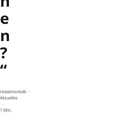
n
e
n
?
“
redaktionbdk
Beigetragen von
in
Aktuelles
1 Min.