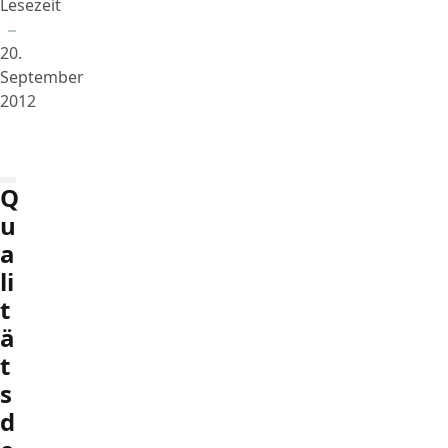
Lesezeit
20.
September
2012
Q
u
a
li
t
ä
t
s
d