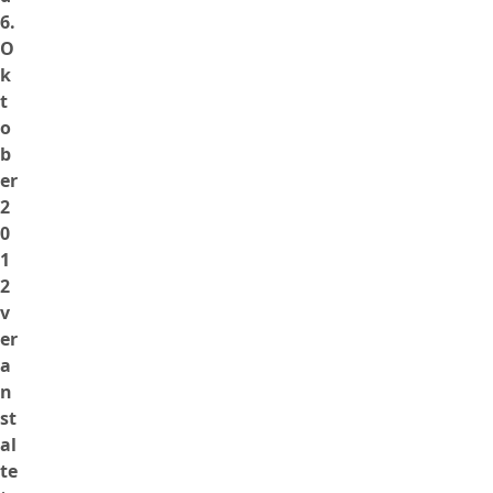
6.
O
k
t
o
b
er
2
0
1
2
v
er
a
n
st
al
te