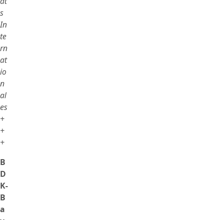
at
s
In
te
rn
at
io
n
al
es
+
+
+
B
D
K-
B
a