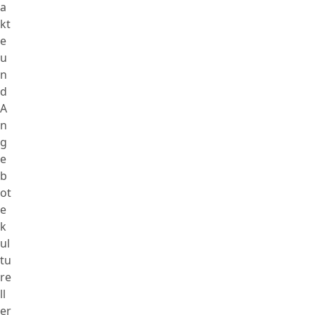
a
kt
e
u
n
d
A
n
g
e
b
ot
e
k
ul
tu
re
ll
er