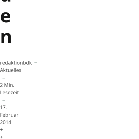
e
n
redaktionbdk
Beigetragen von
in
Aktuelles
2 Min.
Lesezeit
17.
Februar
2014
+
+