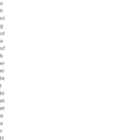
o
h
nt
g
ut
a
uf
b
er
ei
te
t
bi
et
et
d
a
s
H