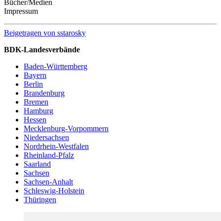
Bücher/Medien
Impressum
Beigetragen von
sstarosky
BDK-Landesverbände
Baden-Württemberg
Bayern
Berlin
Brandenburg
Bremen
Hamburg
Hessen
Mecklenburg-Vorpommern
Niedersachsen
Nordrhein-Westfalen
Rheinland-Pfalz
Saarland
Sachsen
Sachsen-Anhalt
Schleswig-Holstein
Thüringen