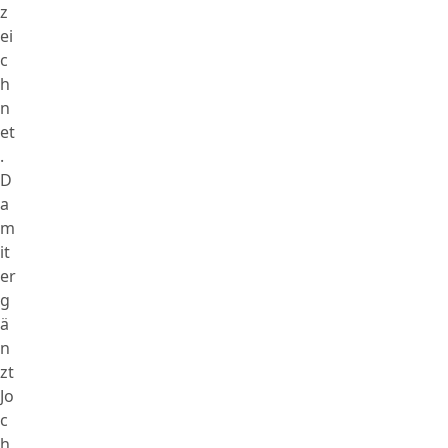
z
ei
c
h
n
et
.
D
a
m
it
er
g
ä
n
zt
Jo
c
h