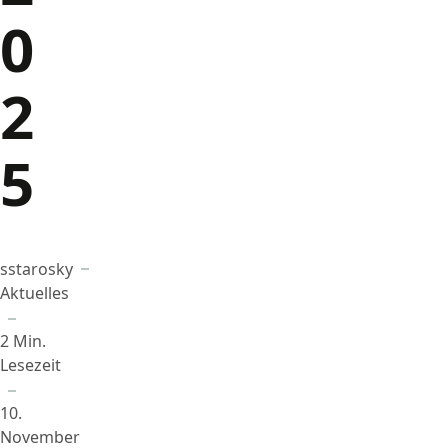
0
2
5
sstarosky
Beigetragen von
in
Aktuelles
2 Min.
Lesezeit
10.
November