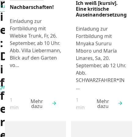
r
Ich weiß [kursiv].
tuelles
Nachbarschaften!
Filtern nach
Eine kritische
i
Auseinandersetzung
Einladung zur
e
Fortbildung mit
Einladung zur
Wiebke Trunk, Fr, 26.
Fortbildung mit
:
September, ab 10 Uhr.
Mnyaka Sururu
Abb. Villa Liebermann,
Mboro und María
D
Blick auf den Garten
Linares, Sa, 20.
i
vo…
September, ab 12 Uhr.
Abb.
f
SCHWARZFAHRER*IN
lgemein
…
Filtern nach
f
1
1
Mehr
Mehr
e
dazu
dazu
Lesezeit:
Lesezeit:
min
min
r
e