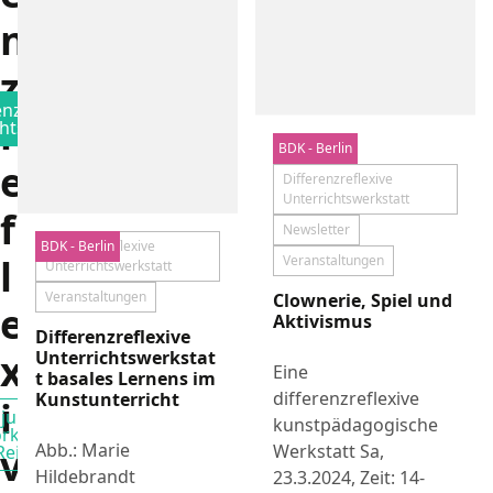
n
z
enzreflexive
r
Filtern nach
htswerkstatt
BDK - Berlin
Aktuelles
e
Differenzreflexive
Unterrichtswerkstatt
f
Newsletter
BDK - Berlin
Differenzreflexive
l
Veranstaltungen
Unterrichtswerkstatt
Veranstaltungen
Clownerie, Spiel und
e
Aktivismus
Differenzreflexive
x
Unterrichtswerkstat
Eine
t basales Lernens im
differenzreflexive
Kunstunterricht
i
juks
kunstpädagogische
rkshop
Filtern nach
Abb.: Marie
v
Werkstatt Sa,
Reihe
Hildebrandt
23.3.2024, Zeit: 14-