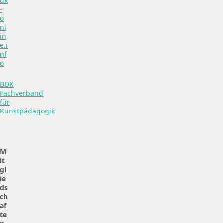
dk
-
o
nl
in
e.i
nf
o
BDK
Fachverband
für
Kunstpädagogik
M
it
gl
ie
ds
ch
af
te