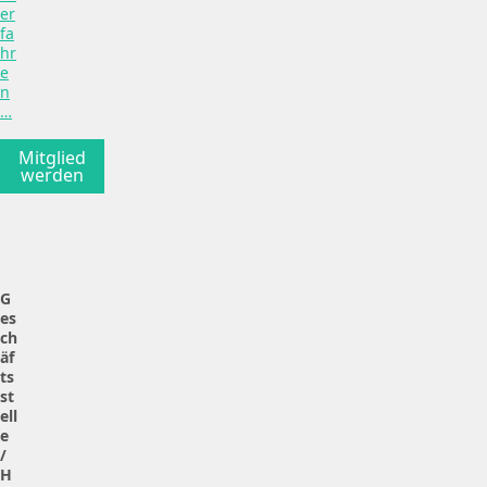
er
fa
hr
e
n
…
Mitglied
werden
G
es
ch
äf
ts
st
ell
e
/
H