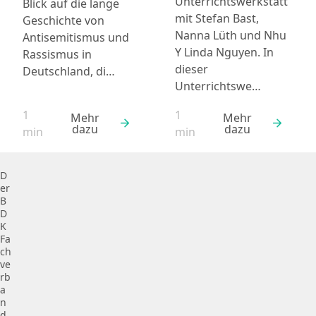
Unterrichtswerkstatt
Blick auf die lange
mit Stefan Bast,
Geschichte von
Nanna Lüth und Nhu
Antisemitismus und
Y Linda Nguyen. In
Rassismus in
dieser
Deutschland, di…
Unterrichtswe…
1
1
Mehr
Mehr
dazu
dazu
Lesezeit:
Lesezeit:
min
min
D
er
B
D
K
Fa
ch
ve
rb
a
n
d