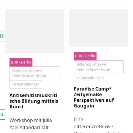
Digitalität
Filtern nach
BDK - Berlin
Aktuelles
BDK - Berlin
Aktuelles
Differenzreflexive
Unterrichtswerkstatt
Differenzreflexive
Unterrichtswerkstatt
Veranstaltungen
Veranstaltungen
Paradise Camp*
Zeitgemäße
Antisemitismuskriti
Perspektiven auf
sche Bildung mittels
Gauguin
Kunst
staltungen
Filtern nach
Eine
Workshop mit Julia
differenzreflexive
Yael Alfandari Mit