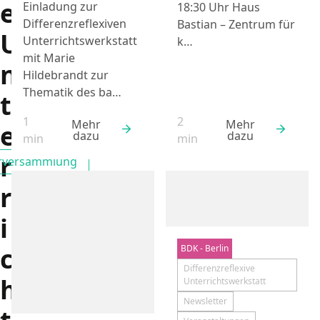
e
Einladung zur
18:30 Uhr Haus
Differenzreflexiven
Bastian – Zentrum für
U
Unterrichtswerkstatt
k…
mit Marie
n
Hildebrandt zur
Thematik des ba…
t
1
2
Mehr
Mehr
e
dazu
dazu
Lesezeit:
Lesezeit:
min
min
r
erversammlung
Filtern nach
r
i
c
BDK - Berlin
Aktuelles
Differenzreflexive
h
Unterrichtswerkstatt
Newsletter