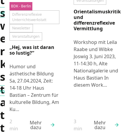
t
Veranstaltungen
BDK - Berlin
Aktuelles
s
Orientalismuskritik
umsreihe
Filtern nach
Differenzreflexive
und
Unterrichtswerkstatt
w
differenzreflexive
Vermittlung
Newsletter
e
Veranstaltungen
Workshop mit Leila
r
„Hej, was ist daran
Raabe und Wibke
so lustig?“
Joswig 3. Juni 2023,
k
11-14:30 h, Alte
Humor und
Nationalgalerie und
s
ästhetische Bildung
Haus Bastian In
Sa, 27.04.2024, Zeit:
diesem Work…
t
14-18 Uhr Haus
sletter
Filtern nach
Bastian – Zentrum für
a
kulturelle Bildung, Am
Ku…
t
2
3
Mehr
Mehr
t
dazu
dazu
Lesezeit:
Lesezeit:
min
min