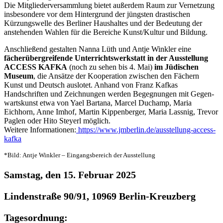
Die Mitgliederversammlung bietet außerdem Raum zur Vernetzung
insbesondere vor dem Hintergrund der jüngsten drastischen
Kürzungswelle des Berliner Haushaltes und der Bedeutung der
anstehenden Wahlen für die Bereiche Kunst/Kultur und Bildung.
Anschließend gestalten Nanna Lüth und Antje Winkler eine
fächerübergreifende Unterrichtswerkstatt in der Ausstellung
ACCESS KAFKA
(noch zu sehen bis 4. Mai)
im Jüdischen
Museum
, die Ansätze der Kooperation zwischen den Fächern
Kunst und Deutsch auslotet. Anhand von Franz Kafkas
Handschriften und Zeichnungen werden Begegnungen mit Gegen­
warts­kunst etwa von Yael Bartana, Marcel Duchamp, Maria
Eichhorn, Anne Imhof, Martin Kippen­berger, Maria Lassnig, Trevor
Paglen oder Hito Steyerl möglich.
Weitere Informationen:
https://www.jmberlin.de/ausstellung-access-
kafka
*Bild: Antje Winkler – Eingangsbereich der Ausstellung
Samstag, den 15. Februar 2025
Lindenstraße 90/91, 10969 Berlin-Kreuzberg
Tagesordnung: