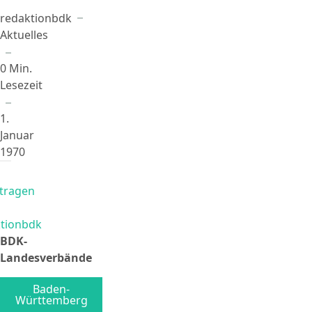
redaktionbdk
Beigetragen von
in
Aktuelles
0 Min.
Lesezeit
1.
Januar
1970
tragen
tionbdk
BDK-
Landesverbände
Baden-
Württemberg