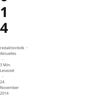
1
4
redaktionbdk
Beigetragen von
in
Aktuelles
3 Min.
Lesezeit
24.
November
2014