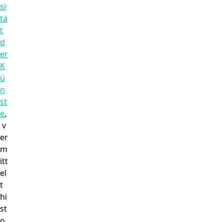
si
tä
t
d
er
K
ü
n
st
e
,
v
er
m
itt
el
t
hi
st
o