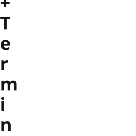
+
T
e
r
m
i
n