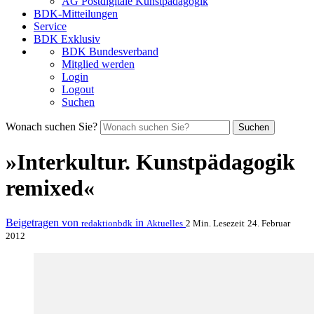
AG Postdigitale Kunstpädagogik
BDK-Mitteilungen
Service
BDK Exklusiv
BDK Bundesverband
Mitglied werden
Login
Logout
Suchen
Wonach suchen Sie?
Suchen
»Interkultur. Kunstpädagogik
remixed«
Beigetragen von
in
redaktionbdk
Aktuelles
2 Min. Lesezeit
24. Februar
2012