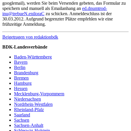
googlemail), werden Sie beim Versenden gebeten, das Formular zu
speichern und manuell als Emailanhang an
ed.dnumtrod-
inu@trebueN.eniloraC
zu schicken. Anmeldeschluss ist der
30.03.2012. Aufgrund begrenzter Plätze empfehlen wir eine
frühzeitige Anmeldung.
Beigetragen von
redaktionbdk
BDK-Landesverbände
Baden-Württemberg
Bayern
Berlin
Brandenburg
Bremen
Hamburg
Hessen
Mecklenburg-Vorpommern
Niedersachsen
Nordrhein-Westfalen
Rheinland-Pfalz
Saarland
Sachsen
Sachsen-Anhalt
Schleswig-Holstein