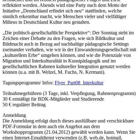
reflektiert werden. Abends wird eine Party nach dem Motto der
Initiative „Deutschland erfindet sich neu“ stattfinden, welche
sinnlich erkennbar macht, wie Menschen vieler und vielfältiger
Milieus in Deutschland Kultur neu gestalten.
„Die politisch-gesellschaftliche Perspektive“: Der Sonntag steht im
Zeichen einer Debatte zu den Fragen, wie sich Bildkultur und
Bildmacht auch in Bezug auf nachhaltige pädagogische Settings
zueinander verhalten, wie wir in der Einwanderungsgesellschaft mit
„kulturellem Erbe“ umgehen können, und wie die Potenziale von
Migration und Interkulturalität in Kunstpädagogik und im
gesellschaftlichen Rahmen kultureller Integration genutzt werden
können (u.a. mit B. Welzel, M. Fuchs, N. Kermani).
Tagungsprogramm/ Infos:
Flyer_Part08_Interkultur
Teilnahmegebühren (3 Tage, inkl. Verpflegung, Rahmenprogramm)
30 € ermäßigt für BDK-Mitglieder und Studierende
50 € regulärer Beitrag
Anmeldung
Die Anmeldung erfolgt durch dieses ausfüllbare und verschickbare
PDF-Formular in dem auch ein Angebot aus dem
Workshopprogramm (21.04.2012) gewählt werden kann. Wenn Sie
einen Internet-Emaildienst verwenden (z.B. web.de, hotmail,