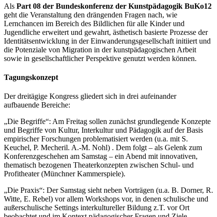
Als
Part 08 der Bundeskonferenz der Kunstpädagogik BuKo12
geht die Veranstaltung den drängenden Fragen nach, wie
Lernchancen im Bereich des Bildlichen für alle Kinder und
Jugendliche erweitert und gewahrt, ästhetisch basierte Prozesse der
Identitätsentwicklung in der Einwanderungsgesellschaft initiiert und
die Potenziale von Migration in der kunstpädagogischen Arbeit
sowie in gesellschaftlicher Perspektive genutzt werden können.
Tagungskonzept
Der dreitägige Kongress gliedert sich in drei aufeinander
aufbauende Bereiche:
„Die Begriffe“: Am Freitag sollen zunächst grundlegende Konzepte
und Begriffe von Kultur, Interkultur und Pädagogik auf der Basis
empirischer Forschungen problematisiert werden (u.a. mit S.
Keuchel, P. Mecheril. A.-M. Nohl) . Dem folgt – als Gelenk zum
Konferenzgeschehen am Samstag – ein Abend mit innovativen,
thematisch bezogenen Theaterkonzepten zwischen Schul- und
Profitheater (Münchner Kammerspiele).
„Die Praxis“: Der Samstag sieht neben Vorträgen (u.a. B. Dorner, R.
Witte, E. Rebel) vor allem Workshops vor, in denen schulische und
außerschulische Settings interkultureller Bildung z.T. vor Ort
beobachtet und im Kontext pädagogischer Fragen und Ziele