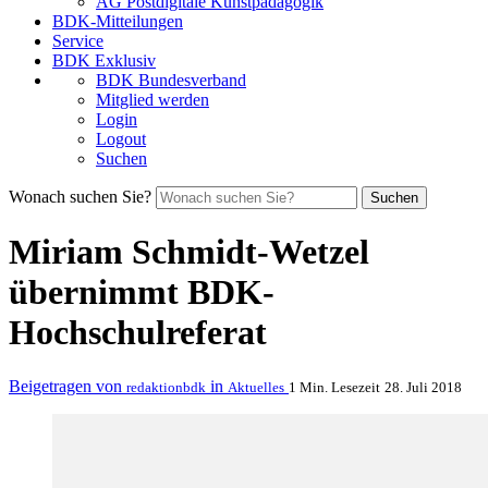
AG Postdigitale Kunstpädagogik
BDK-Mitteilungen
Service
BDK Exklusiv
BDK Bundesverband
Mitglied werden
Login
Logout
Suchen
Wonach suchen Sie?
Suchen
Miriam Schmidt-Wetzel
übernimmt BDK-
Hochschulreferat
Beigetragen von
in
redaktionbdk
Aktuelles
1 Min. Lesezeit
28. Juli 2018