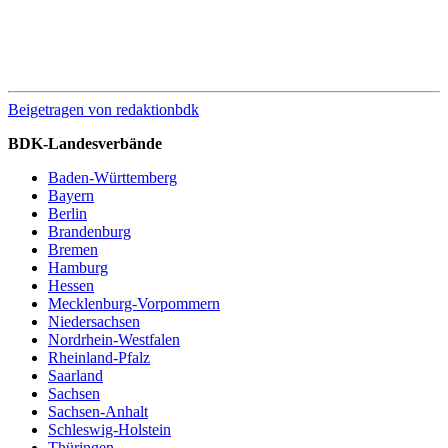
Beigetragen von
redaktionbdk
BDK-Landesverbände
Baden-Württemberg
Bayern
Berlin
Brandenburg
Bremen
Hamburg
Hessen
Mecklenburg-Vorpommern
Niedersachsen
Nordrhein-Westfalen
Rheinland-Pfalz
Saarland
Sachsen
Sachsen-Anhalt
Schleswig-Holstein
Thüringen