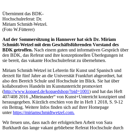
Übernimmt das BDK-
Hochschulreferat: Dr.
Miriam Schmidt-Wetzel.
(Foto W.Fütterer)
Auf der Sommersitzung in Hannover hat sich Dr. Miriam
Schmidt-Wetzel mit dem Geschäftsführenden Vorstand des
BDK getroffen.
Nach einem guten und informativen Gespräch über
den BDK, das Referat und ihre konzeptionellen Überlegungen ist
sie bereit, das vakante Hochschulreferat zu übernehmen.
Miriam Schmidt-Wetzel ist Lehrerin für Kunst und Spanisch und
derzeit für fünf Jahre an die Universität Frankfurt abgeordnet, hat
also den Bereich Schule und Hochschule im Blick. Sie hat über
kollaboratives Handeln im Kunstunterricht promoviert
(
http://www.kopaed.de/kopaedshop/?pid=1001
) und hat das Heft
407/408 2016 „Miteinander“ von Kunst+Unterricht konzipiert und
herausgegeben. Kürzlich erschien von ihr in Heft 1 2018, S. 9-12
ein Beitrag. Weitere Infos finden sich auf ihrer Homepage
unter
https://miriamschmidtwetzel.com.
Wir freuen uns, dass nach der erfolgreichen Arbeit von Sara
Burkhardt das lange vakant gebliebene Referat Hochschule durch