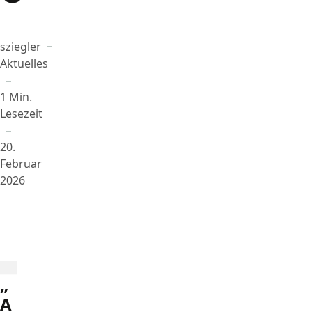
sziegler
Beigetragen von
in
Aktuelles
1 Min.
Lesezeit
20.
Februar
2026
„
A