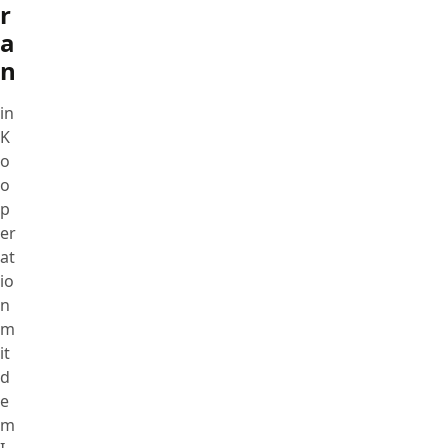
r
a
n
in
K
o
o
p
er
at
io
n
m
it
d
e
m