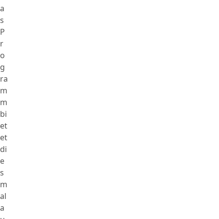
a
s
P
r
o
g
ra
m
m
bi
et
et
di
e
s
m
al
a