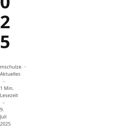
0
2
5
mschulze
Beigetragen von
in
Aktuelles
1 Min.
Lesezeit
9.
Juli
2025