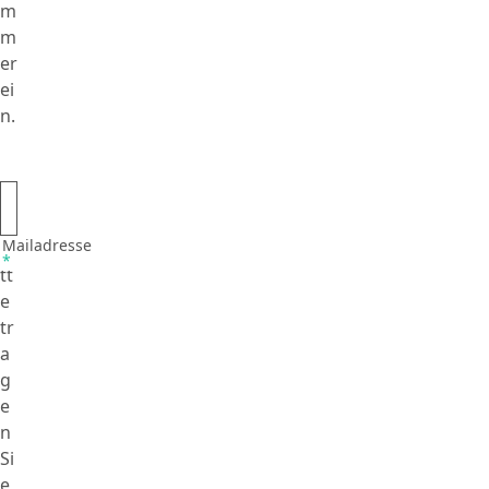
m
m
er
ei
n.
Mailadresse
Bi
*
tt
e
tr
a
g
e
n
Si
e