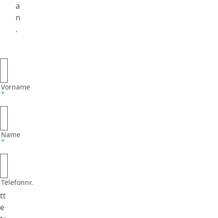
a
n
.
Vorname
*
Name
*
Telefonnr.
Bi
tt
e