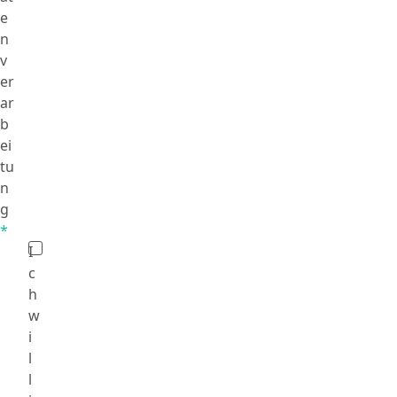
e
n
v
er
ar
b
ei
tu
n
g
*
I
c
h
w
i
l
l