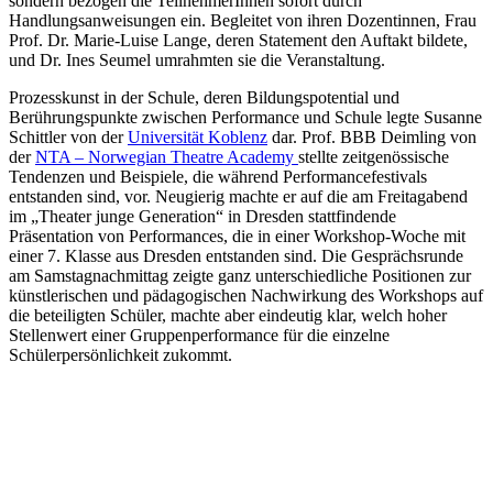
sondern bezogen die TeilnehmerInnen sofort durch
Handlungsanweisungen ein. Begleitet von ihren Dozentinnen, Frau
Prof. Dr. Marie-Luise Lange, deren Statement den Auftakt bildete,
und Dr. Ines Seumel umrahmten sie die Veranstaltung.
Prozesskunst in der Schule, deren Bildungspotential und
Berührungspunkte zwischen Performance und Schule legte Susanne
Schittler von der
Universität Koblenz
dar. Prof. BBB Deimling von
der
NTA – Norwegian Theatre Academy
stellte zeitgenössische
Tendenzen und Beispiele, die während Performancefestivals
entstanden sind, vor. Neugierig machte er auf die am Freitagabend
im „Theater junge Generation“ in Dresden stattfindende
Präsentation von Performances, die in einer Workshop-Woche mit
einer 7. Klasse aus Dresden entstanden sind. Die Gesprächsrunde
am Samstagnachmittag zeigte ganz unterschiedliche Positionen zur
künstlerischen und pädagogischen Nachwirkung des Workshops auf
die beteiligten Schüler, machte aber eindeutig klar, welch hoher
Stellenwert einer Gruppenperformance für die einzelne
Schülerpersönlichkeit zukommt.