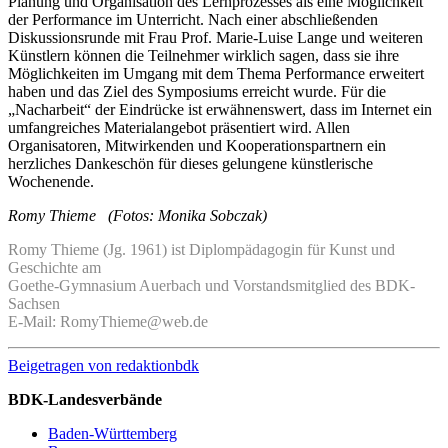
Planung und Organisation des Lernprozesses als eine Möglichkeit
der Performance im Unterricht. Nach einer abschließenden
Diskussionsrunde mit Frau Prof. Marie-Luise Lange und weiteren
Künstlern können die Teilnehmer wirklich sagen, dass sie ihre
Möglichkeiten im Umgang mit dem Thema Performance erweitert
haben und das Ziel des Symposiums erreicht wurde. Für die
„Nacharbeit“ der Eindrücke ist erwähnenswert, dass im Internet ein
umfangreiches Materialangebot präsentiert wird. Allen
Organisatoren, Mitwirkenden und Kooperationspartnern ein
herzliches Dankeschön für dieses gelungene künstlerische
Wochenende.
Romy Thieme (Fotos: Monika Sobczak)
Romy Thieme (Jg. 1961) ist Diplompädagogin für Kunst und
Geschichte am
Goethe-Gymnasium Auerbach und Vorstandsmitglied des BDK-
Sachsen
E-Mail: RomyThieme@web.de
Beigetragen von
redaktionbdk
BDK-Landesverbände
Baden-Württemberg