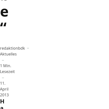
e
“
redaktionbdk
Beigetragen von
in
Aktuelles
1 Min.
Lesezeit
11.
April
2013
H
a