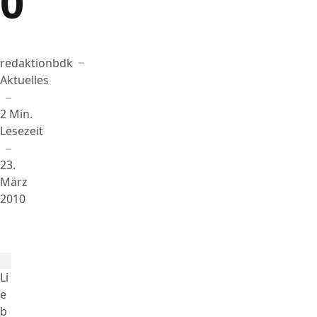
0
redaktionbdk
Beigetragen von
in
Aktuelles
2 Min.
Lesezeit
23.
März
2010
Li
e
b