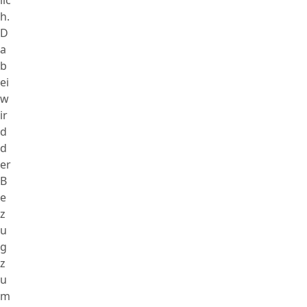
h.
D
a
b
ei
w
ir
d
d
er
B
e
z
u
g
z
u
m