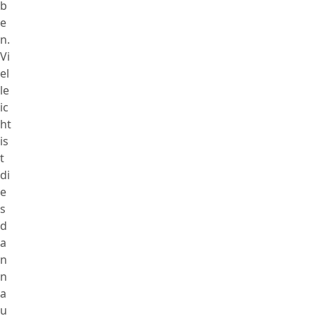
b
e
n.
Vi
el
le
ic
ht
is
t
di
e
s
d
a
n
n
a
u