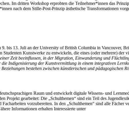
hen. Im dritten Workshop erprobten die Teilnehmer*innen das Prinzip 
r*innen nach dem Stille-Post-Prinzip ästhetische Transformationen vor
 9. bis 13. Juli an der University of British Columbia in Vancouver, Br
ren Studenten Kunstwerke zu entwickeln, die eines (oder mehrere) der
iner Zeit beeinflussen, in der Migration, Einwanderung und Flüchtlin
 die Indigenisierung der Kunstvermittlung in einem integrativen Lernk
eziehungen bestehen zwischen künstlerischen und pädagogischen Risike
 deutschsprachigen Raum und entwickelt digitale Wissens- und Lernmed
en Projekt gearbeitet: Die „Schulthemen“ sind ein Teil des Jugendlexi
nd Facharbeiten vorzubereiten. In den „Schulthemen“ sind alle Fächer v
ähere Informationen erhalten Interessierte unter