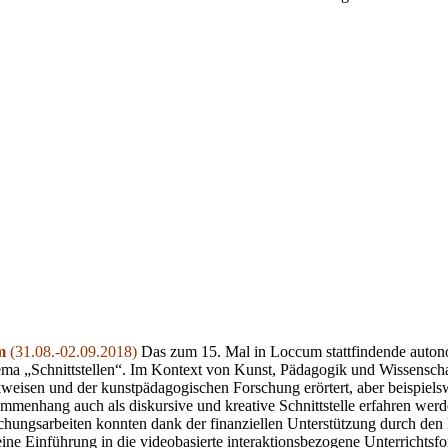
um
(31.08.-02.09.2018)
Das zum 15. Mal in Loccum stattfindende auto
a „Schnittstellen“. Im Kontext von Kunst, Pädagogik und Wissenschaft
weisen und der kunstpädagogischen Forschung erörtert, aber beispielsw
menhang auch als diskursive und kreative Schnittstelle erfahren wer
hungsarbeiten konnten dank der finanziellen Unterstützung durch de
e Einführung in die videobasierte interaktionsbezogene Unterrichtsf