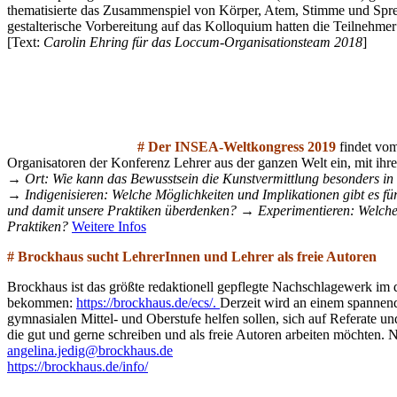
thematisierte das Zusammenspiel von Körper, Atem, Stimme und Sprec
gestalterische Vorbereitung auf das Kolloquium hatten die Teilnehme
[Text:
Carolin Ehring für das Loccum-Organisationsteam 2018
]
# Der INSEA-Weltkongress 2019
findet vom
Organisatoren der Konferenz Lehrer aus der ganzen Welt ein, mit ih
→ Ort: Wie kann das Bewusstsein die Kunstvermittlung besonders in e
→ Indigenisieren: Welche Möglichkeiten und Implikationen gibt es für
und damit unsere Praktiken überdenken?
→ Experimentieren: Welche B
Praktiken?
Weitere Infos
# Brockhaus sucht LehrerInnen und Lehrer als freie Autoren
Brockhaus ist das größte redaktionell gepflegte Nachschlagewerk im
bekommen:
https://brockhaus.de/ecs/.
Derzeit wird an einem spannend
gymnasialen Mittel- und Oberstufe helfen sollen, sich auf Referate u
die gut und gerne schreiben und als freie Autoren arbeiten möchten. N
angelina.jedig@brockhaus.de
https://brockhaus.de/info/