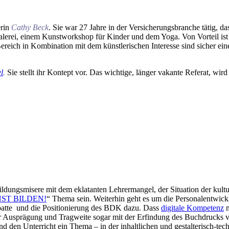
erin
Cathy Beck
. Sie war 27 Jahre in der Versicherungsbranche tätig, d
rei, einem Kunstworkshop für Kinder und dem Yoga. Von Vorteil ist sic
reich in Kombination mit dem künstlerischen Interesse sind sicher ei
l
.
Sie stellt ihr Kontept vor. Das wichtige, länger vakante Referat, wird
ildungsmisere mit dem eklatanten Lehrermangel, der Situation der kult
NST BILDEN!
“ Thema sein. Weiterhin geht es um die Personalentwi
ebatte und die Positionierung des BDK dazu. Dass
digitale Kompetenz
m
r Ausprägung und Tragweite sogar mit der Erfindung des Buchdrucks verg
 den Unterricht ein Thema – in der inhaltlichen und gestalterisch-te