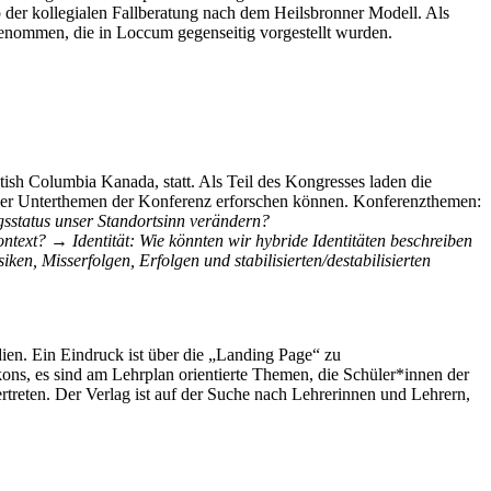
der kollegialen Fallberatung nach dem Heilsbronner Modell. Als
genommen, die in Loccum gegenseitig vorgestellt wurden.
itish Columbia Kanada, statt. Als Teil des Kongresses laden die
 vier Unterthemen der Konferenz erforschen können. Konferenzthemen:
gsstatus unser Standortsinn verändern?
ontext?
→ Identität: Wie könnten wir hybride Identitäten beschreiben
n, Misserfolgen, Erfolgen und stabilisierten/destabilisierten
ien. Ein Eindruck ist über die „Landing Page“ zu
kons, es sind am Lehrplan orientierte Themen, die Schüler*innen der
ertreten. Der Verlag ist auf der Suche nach Lehrerinnen und Lehrern,