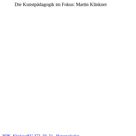
Die Kunstpädagogik im Fokus: Martin Klinkner
BDK_KlinknerKU-373_50_51
Herunterladen