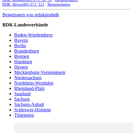
BDK_HöxterKU-373_521
Herunterladen
Beigetragen von
redaktionbdk
BDK-Landesverbände
Baden-Württemberg
Bayern
Berlin
Brandenburg
Bremen
Hamburg
Hessen
Mecklenburg-Vorpommern
Niedersachsen
Nordrhein-Westfalen
Rheinland-Pfalz
Saarland
Sachsen
Sachsen-Anhalt
Schleswig-Holstein
Thüringen