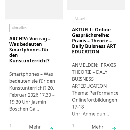
Aktuelles
Aktuelles
AKTUELL: Online
Gesprächsreihe:
ARCHIV: Vortrag –
Praxis – Theorie –
Was bedeuten
Daily Buisness ART
Smartphones für
EDUCATION
den
Kunstunterricht?
ANMELDEN: PRAXIS
THEORIE – DALY
Smartphones – Was
BUISNESS
bedeuten sie für den
ARTEDUCATION
Kunstunterricht? 20.
Thema: Performance;
Februar 2026 17.30 –
Onlinefortbildungen
19.30 Uhr Jasmin
17-18
Böschen Gá…
Uhr: Anmeldun…
1
1
Mehr
Mehr