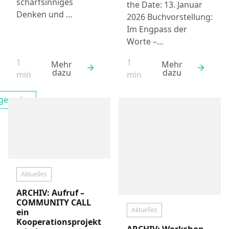
scharfsinniges
the Date: 13. Januar
Denken und …
2026 Buchvorstellung:
Im Engpass der
Worte –…
1
1
Mehr
Mehr
dazu
dazu
Lesezeit:
Lesezeit:
min
min
lgemein
Filtern nach
Aktuelles
ARCHIV: Aufruf –
COMMUNITY CALL
Aktuelles
ein
Kooperationsprojekt
ARCHIV: Workshop –