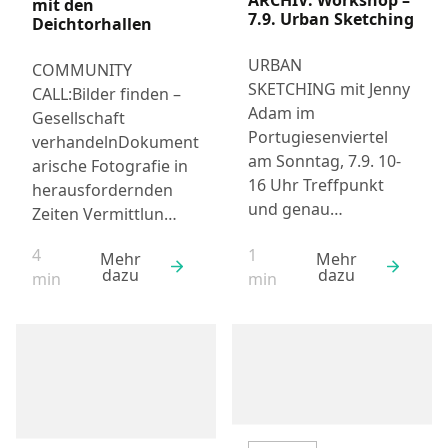
mit den
7.9. Urban Sketching
Deichtorhallen
URBAN
COMMUNITY
SKETCHING mit Jenny
CALL:Bilder finden –
Adam im
Gesellschaft
Portugiesenviertel
verhandelnDokument
am Sonntag, 7.9. 10-
arische Fotografie in
16 Uhr Treffpunkt
herausfordernden
und genau…
Zeiten Vermittlun…
4
1
Mehr
Mehr
dazu
dazu
Lesezeit:
Lesezeit:
min
min