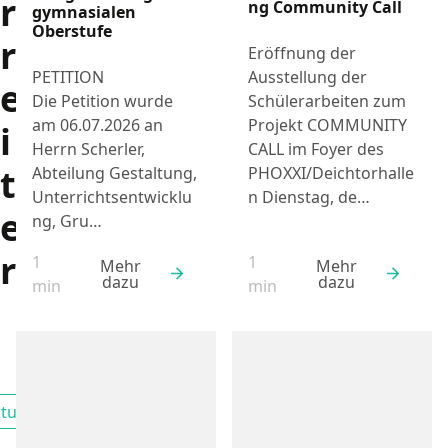
r
ng Community Call
gymnasialen
Oberstufe
r
Eröffnung der
Ausstellung der
PETITION
e
Schülerarbeiten zum
Die Petition wurde
Projekt COMMUNITY
am 06.07.2026 an
i
CALL im Foyer des
Herrn Scherler,
t
PHOXXI/Deichtorhalle
Abteilung Gestaltung,
n Dienstag, de…
Unterrichtsentwicklu
e
ng, Gru…
r
1
1
Mehr
Mehr
dazu
dazu
Lesezeit:
Lesezeit:
min
min
tuelles
Filtern nach