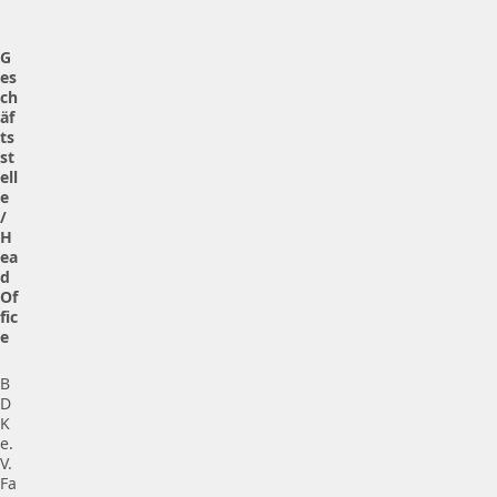
G
es
ch
äf
ts
st
ell
e
/
H
ea
d
Of
fic
e
B
D
K
e.
V.
Fa