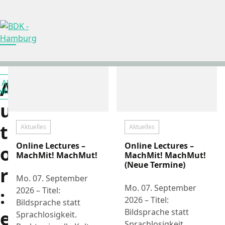
Direkt zum Inhalt springen
A
Alle
Filtern nach
iträge
u
t
Aktuelles
Aktuelles
Online Lectures –
Online Lectures –
o
MachMit! MachMut!
MachMit! MachMut!
(Neue Termine)
r
Mo. 07. September
Mo. 07. September
2026 – Titel:
:
2026 – Titel:
Bildsprache statt
Bildsprache statt
e
Sprachlosigkeit.
Sprachlosigkeit.