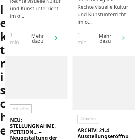
Rechte visuelle Kultur
l
Rechte visuelle Kultur
und Kunstunterricht
und Kunstunterricht
im ö…
e
im ö…
k
1
1
Mehr
Mehr
dazu
dazu
Lesezeit:
Lesezeit:
min
min
t
r
i
s
c
Aktuelles
h
Aktuelles
NEU:
STELLUNGNAHME,
e
ARCHIV: 21.4
PETITION… –
Ausstellungseröffnu
Neugestaltung der