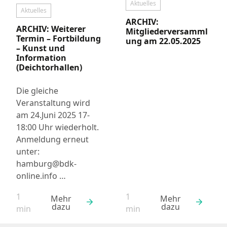
Aktuelles
Aktuelles
ARCHIV:
ARCHIV: Weiterer
Mitgliederversamml
Termin – Fortbildung
ung am 22.05.2025
– Kunst und
Information
(Deichtorhallen)
Die gleiche
Veranstaltung wird
am 24.Juni 2025 17-
18:00 Uhr wiederholt.
Anmeldung erneut
unter:
hamburg@bdk-
online.info …
1
1
Mehr
Mehr
dazu
dazu
Lesezeit:
Lesezeit:
min
min