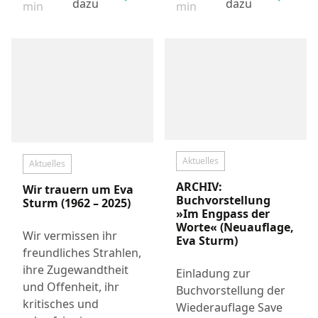
dazu
dazu
Lesezeit:
Lesezeit:
min
min
Aktuelles
Aktuelles
ARCHIV:
Wir trauern um Eva
Buchvorstellung
Sturm (1962 – 2025)
»Im Engpass der
Worte« (Neuauflage,
Wir vermissen ihr
Eva Sturm)
freundliches Strahlen,
ihre Zugewandtheit
Einladung zur
und Offenheit, ihr
Buchvorstellung der
kritisches und
Wiederauflage Save