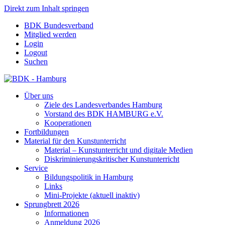
Direkt zum Inhalt springen
BDK Bundesverband
Mitglied werden
Login
Logout
Suchen
Über uns
Ziele des Landesverbandes Hamburg
Vorstand des BDK HAMBURG e.V.
Kooperationen
Fortbildungen
Material für den Kunstunterricht
Material – Kunstunterricht und digitale Medien
Diskriminierungskritischer Kunstunterricht
Service
Bildungspolitik in Hamburg
Links
Mini-Projekte (aktuell inaktiv)
Sprungbrett 2026
Informationen
Anmeldung 2026