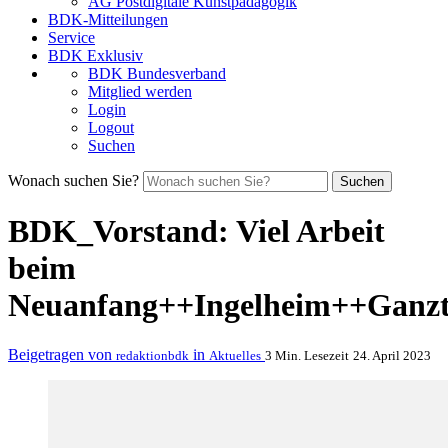
AG Postdigitale Kunstpädagogik
BDK-Mitteilungen
Service
BDK Exklusiv
BDK Bundesverband
Mitglied werden
Login
Logout
Suchen
Wonach suchen Sie?
Suchen
BDK_Vorstand: Viel Arbeit
beim
Neuanfang++Ingelheim++Ganzt
Beigetragen von
in
redaktionbdk
Aktuelles
3 Min. Lesezeit
24. April 2023