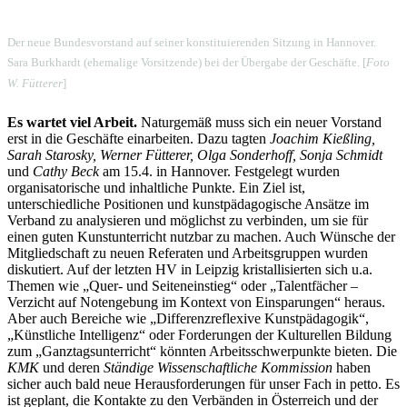
Der neue Bundesvorstand auf seiner konstituierenden Sitzung in Hannover.
Sara Burkhardt (ehemalige Vorsitzende) bei der Übergabe der Geschäfte. [
Foto
W. Fütterer
]
Es wartet viel Arbeit.
Naturgemäß muss sich ein neuer Vorstand
erst in die Geschäfte einarbeiten. Dazu tagten
Joachim Kießling,
Sarah Starosky, Werner Fütterer, Olga Sonderhoff, Sonja Schmidt
und
Cathy Beck
am 15.4. in Hannover. Festgelegt wurden
organisatorische und inhaltliche Punkte. Ein Ziel ist,
unterschiedliche Positionen und kunstpädagogische Ansätze im
Verband zu analysieren und möglichst zu verbinden, um sie für
einen guten Kunstunterricht nutzbar zu machen. Auch Wünsche der
Mitgliedschaft zu neuen Referaten und Arbeitsgruppen wurden
diskutiert. Auf der letzten HV in Leipzig kristallisierten sich u.a.
Themen wie „Quer- und Seiteneinstieg“ oder „Talentfächer –
Verzicht auf Notengebung im Kontext von Einsparungen“ heraus.
Aber auch Bereiche wie „Differenzreflexive Kunstpädagogik“,
„Künstliche Intelligenz“ oder Forderungen der Kulturellen Bildung
zum „Ganztagsunterricht“ könnten Arbeitsschwerpunkte bieten. Die
KMK
und deren
Ständige Wissenschaftliche Kommission
haben
sicher auch bald neue Herausforderungen für unser Fach in petto. Es
ist geplant, die Kontakte zu den Verbänden in Österreich und der