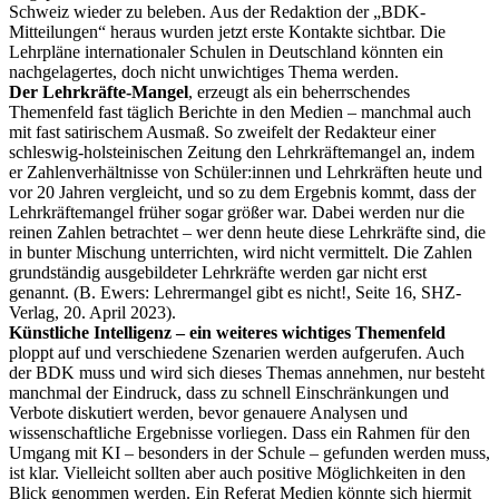
Schweiz wieder zu beleben. Aus der Redaktion der „BDK-
Mitteilungen“ heraus wurden jetzt erste Kontakte sichtbar. Die
Lehrpläne internationaler Schulen in Deutschland könnten ein
nachgelagertes, doch nicht unwichtiges Thema werden.
Der Lehrkräfte-Mangel
, erzeugt als ein beherrschendes
Themenfeld fast täglich Berichte in den Medien – manchmal auch
mit fast satirischem Ausmaß. So zweifelt der Redakteur einer
schleswig-holsteinischen Zeitung den Lehrkräftemangel an, indem
er Zahlenverhältnisse von Schüler:innen und Lehrkräften heute und
vor 20 Jahren vergleicht, und so zu dem Ergebnis kommt, dass der
Lehrkräftemangel früher sogar größer war. Dabei werden nur die
reinen Zahlen betrachtet – wer denn heute diese Lehrkräfte sind, die
in bunter Mischung unterrichten, wird nicht vermittelt. Die Zahlen
grundständig ausgebildeter Lehrkräfte werden gar nicht erst
genannt. (B. Ewers: Lehrermangel gibt es nicht!, Seite 16, SHZ-
Verlag, 20. April 2023).
Künstliche Intelligenz – ein weiteres wichtiges Themenfeld
ploppt auf und verschiedene Szenarien werden aufgerufen. Auch
der BDK muss und wird sich dieses Themas annehmen, nur besteht
manchmal der Eindruck, dass zu schnell Einschränkungen und
Verbote diskutiert werden, bevor genauere Analysen und
wissenschaftliche Ergebnisse vorliegen. Dass ein Rahmen für den
Umgang mit KI – besonders in der Schule – gefunden werden muss,
ist klar. Vielleicht sollten aber auch positive Möglichkeiten in den
Blick genommen werden. Ein Referat Medien könnte sich hiermit