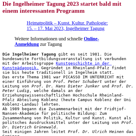
Die Ingelheimer Tagung 2023 startet bald mit
einem interessanten Programm
Heimatpolitik – Kunst. Kultur. Pathologie:
15. – 17. Mai 2023, Ingelheimer Tagung
Weitere Informationen und schnelle
Online-
Anmeldung
zur Tagung
Die Ingelheimer Tagung
 gibt es seit 1981. Die 
bundesweite Fortbildungsveranstaltung ist verbunden 
mit der Arbeitsgruppe 
Kunstgeschichte in der 
Kunstpädagogik.
 Gegründet in Rheinland-Pfalz findet 
sie bis heute traditionell in Ingelheim statt.

Das erste Thema 1981 war PICASSO IM UNTERRICHT mit 
einer Einführung von 
Prof. Peter Schubert
 unter der 
Leitung von 
Prof. Dr. Hans Dieter Junker
 und 
Prof. Dr. 
Peter Ludig
, welche damals an der 
Erziehungswissenschaftlichen Hochschule Rheinland-
Pfalz Abteilung Koblenz (heute Campus Koblenz der Uni 
Koblenz-Landau) lehrten. 

Ab 1989 begann die Zusammenarbeit mit der Fridtjof-
Nansen-Akademie für politische Bildung: Zum 
Zusammenhang von Politik, Kultur und Kunst. Kunst als 
politsches Ausdrucksmittel unter der Leitung von 
Prof. 
Dr. Dietrich Grünewald
.

Seit einigen Jahren leitet 
Prof. Dr. Ulrich Heinen
 das 