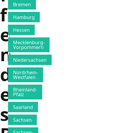
Bremen
f
Hamburg
e
Hessen
Mecklenburg-
n
Vorpommern
Niedersachsen
d
Nordrhein-
Westfalen
e
Rheinland-
Pfalz
s
Saarland
Sachsen
Sachsen-