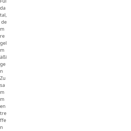
Ful
da
tal,
de
m
re
gel
m
äßi
ge
n
Zu
sa
m
m
en
tre
ffe
n