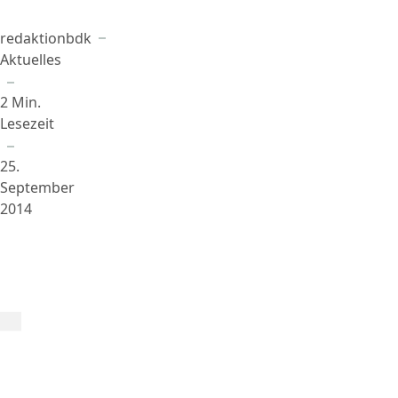
redaktionbdk
Beigetragen von
in
Aktuelles
2 Min.
Lesezeit
25.
September
2014