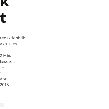
k
t
redaktionbdk
Beigetragen von
in
Aktuelles
2 Min.
Lesezeit
12.
April
2015