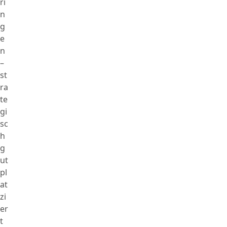
ri
n
g
e
n
–
st
ra
te
gi
sc
h
g
ut
pl
at
zi
er
t