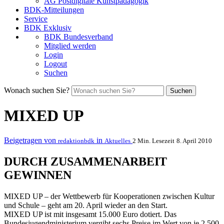
AG Postdigitale Kunstpädagogik
BDK-Mitteilungen
Service
BDK Exklusiv
BDK Bundesverband
Mitglied werden
Login
Logout
Suchen
Wonach suchen Sie?
Suchen
MIXED UP
Beigetragen von
in
redaktionbdk
Aktuelles
2 Min. Lesezeit
8. April 2010
DURCH ZUSAMMENARBEIT
GEWINNEN
MIXED UP – der Wettbewerb für Kooperationen zwischen Kultur
und Schule – geht am 20. April wieder an den Start.
MIXED UP ist mit insgesamt 15.000 Euro dotiert. Das
Bundesjugendministerium vergibt sechs Preise im Wert von je 2.500