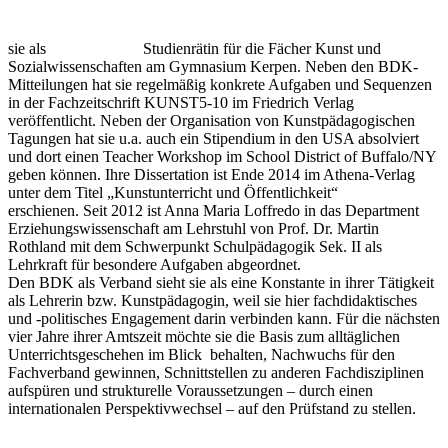
sie als
Studienrätin für die Fächer Kunst und
Sozialwissenschaften am Gymnasium Kerpen. Neben den BDK-
Mitteilungen hat sie regelmäßig konkrete Aufgaben und Sequenzen
in der Fachzeitschrift KUNST5-10 im Friedrich Verlag
veröffentlicht. Neben der Organisation von Kunstpädagogischen
Tagungen hat sie u.a. auch ein Stipendium in den USA absolviert
und dort einen Teacher Workshop im School District of Buffalo/NY
geben können. Ihre Dissertation ist Ende 2014 im Athena-Verlag
unter dem Titel „Kunstunterricht und Öffentlichkeit“
erschienen. Seit 2012 ist Anna Maria Loffredo in das Department
Erziehungswissenschaft am Lehrstuhl von Prof. Dr. Martin
Rothland mit dem Schwerpunkt Schulpädagogik Sek. II als
Lehrkraft für besondere Aufgaben abgeordnet.
Den BDK als Verband sieht sie als eine Konstante in ihrer Tätigkeit
als Lehrerin bzw. Kunstpädagogin, weil sie hier fachdidaktisches
und -politisches Engagement darin verbinden kann. Für die nächsten
vier Jahre ihrer Amtszeit möchte sie die Basis zum
alltäglichen
Unterrichtsgeschehen im Blick behalten, Nachwuchs für den
Fachverband gewinnen, Schnittstellen zu anderen Fachdisziplinen
aufspüren und strukturelle Voraussetzungen – durch einen
internationalen Perspektivwechsel – auf den Prüfstand zu stellen.